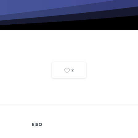
2
EISO