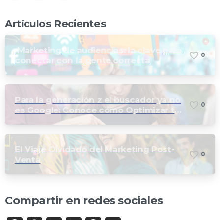
Artículos Recientes
Marketing de audiencias: la clave para
0
conectar con la gente correcta
Para la generación z el buscador ya no
0
es Google: Conoce cómo Optimizar tu
marca para las búsquedas en TikTok e
Instagram
El Viaje Olvidado del Marketing Post-
0
Venta
Compartir en redes sociales