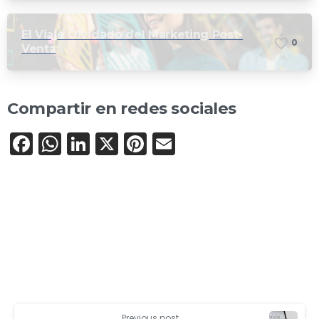
Instagram
El Viaje Olvidado del Marketing Post-
0
Venta
Compartir en redes sociales
Facebook
WhatsApp
LinkedIn
X
Pinterest
Email
Previous post