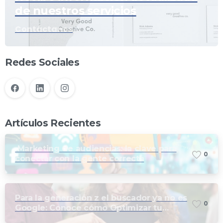
de nuestros servicios
Contáctanos
Redes Sociales
Artículos Recientes
Marketing de audiencias: la clave para
0
conectar con la gente correcta
Para la generación z el buscador ya no es
0
Google: Conoce cómo Optimizar tu
marca para las búsquedas en TikTok e