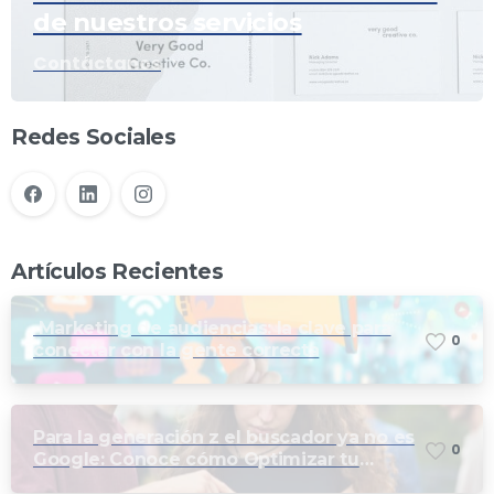
de nuestros servicios
Contáctanos
Redes Sociales
Artículos Recientes
Marketing de audiencias: la clave para
0
conectar con la gente correcta
Para la generación z el buscador ya no es
0
Google: Conoce cómo Optimizar tu
marca para las búsquedas en TikTok e