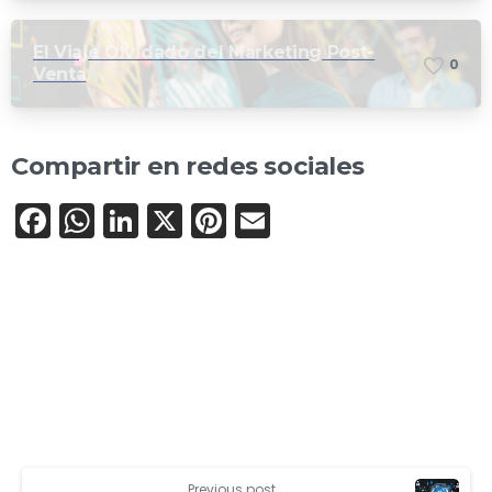
Instagram
El Viaje Olvidado del Marketing Post-
0
Venta
Compartir en redes sociales
Facebook
WhatsApp
LinkedIn
X
Pinterest
Email
Previous post