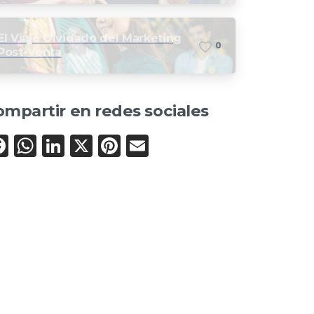
búsquedas en TikTok e
Instagram
El Viaje Olvidado del Marketing
0
Post-Venta
mpartir en redes sociales
Facebook
WhatsApp
LinkedIn
X
Pinterest
Email