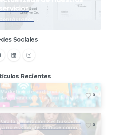
servicios
Contáctanos
des Sociales
tículos Recientes
Marketing de audiencias: la
0
clave para conectar con la gente
correcta
Para la generación z el buscador
0
ya no es Google: Conoce cómo
Optimizar tu marca para las